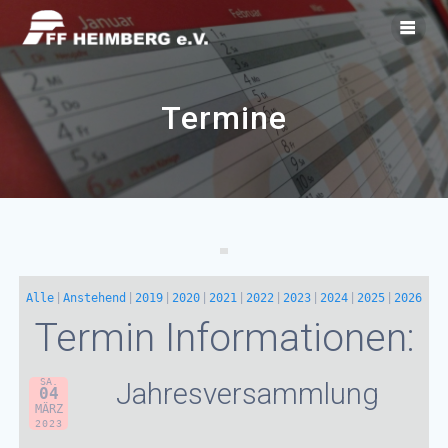
Zum
Inhalt
springen
Termine
Alle
Anstehend
2019
2020
2021
2022
2023
2024
2025
2026
Termin Informationen:
SA.
Jahresversammlung
04
MÄRZ
2023