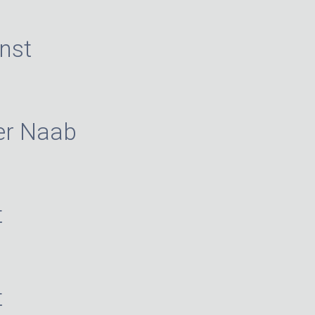
nst
er Naab
t
t