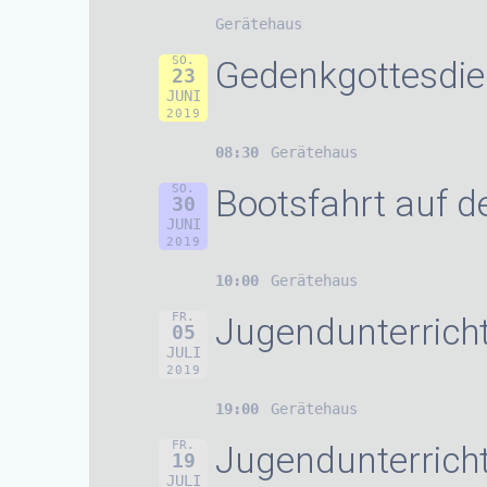
Gerätehaus
SO.
Gedenkgottesdie
23
JUNI
2019
08:30
Gerätehaus
SO.
Bootsfahrt auf d
30
JUNI
2019
10:00
Gerätehaus
FR.
Jugendunterrich
05
JULI
2019
19:00
Gerätehaus
FR.
Jugendunterrich
19
JULI