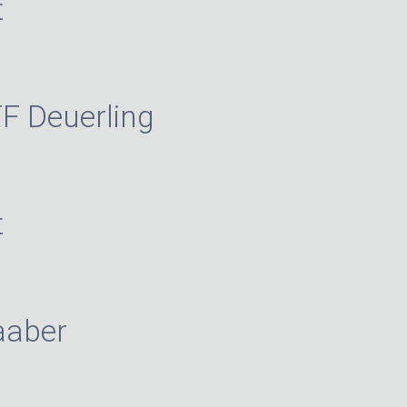
t
FF Deuerling
t
aaber