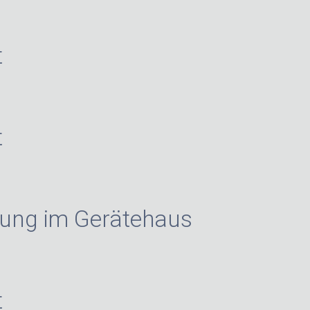
t
t
ung im Gerätehaus
t