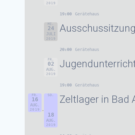
2019
19:00
Gerätehaus
MI.
Ausschussitzun
24
JULI
2019
20:00
Gerätehaus
FR.
Jugendunterrich
02
AUG.
2019
19:00
Gerätehaus
FR.
SO.
Zeltlager in Bad
16
AUG.
2019
18
AUG.
2019