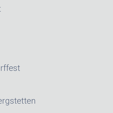
t
rffest
ergstetten