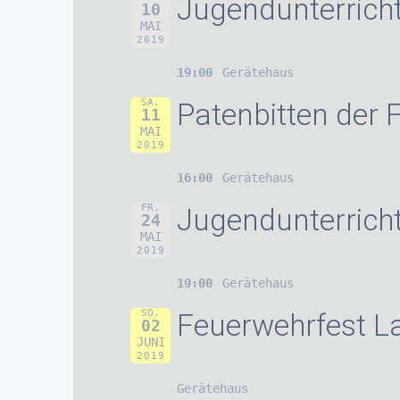
Jugendunterrich
10
MAI
2019
19:00
Gerätehaus
SA.
Patenbitten der 
11
MAI
2019
16:00
Gerätehaus
FR.
Jugendunterrich
24
MAI
2019
19:00
Gerätehaus
SO.
Feuerwehrfest L
02
JUNI
2019
Gerätehaus