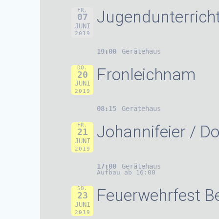
FR.
Jugendunterrich
07
JUNI
2019
19:00
Gerätehaus
DO.
Fronleichnam
20
JUNI
2019
08:15
Gerätehaus
FR.
Johannifeier / Do
21
JUNI
2019
17:00
Gerätehaus
Aufbau ab 16:00
SO.
Feuerwehrfest B
23
JUNI
2019