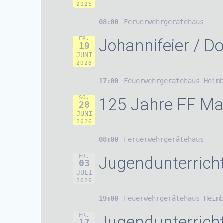
2026
08:00
Feruerwehrgerätehaus
FR.
Johannifeier / Do
19
JUNI
2026
17:00
Feuerwehrgerätehaus Heim
SO.
125 Jahre FF Ma
28
JUNI
2026
08:00
Feruerwehrgerätehaus
FR.
Jugendunterrich
03
JULI
2026
19:00
Feuerwehrgerätehaus Heim
FR.
Jugendunterrich
17