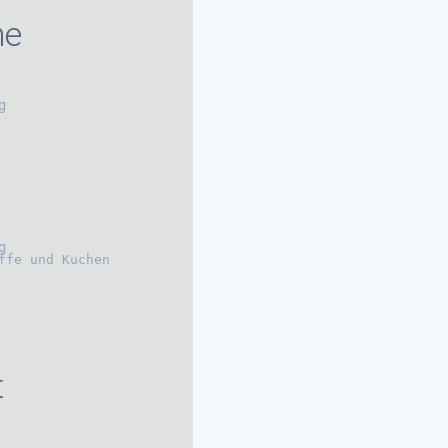
he
g
g
ffe und Kuchen
t