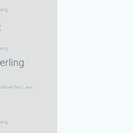
berg
t
berg
erling
ckbierfest aus
berg