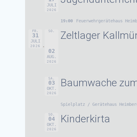
JULI
2026
19:00
Feuerwehrgerätehaus Heim
FR.
SO.
Zeltlager Kallmü
31
JULI
2026
02
AUG.
2026
SA.
Baumwache zum 
03
OKT.
2026
Spielplatz / Gerätehaus Heimber
SO.
Kinderkirta
04
OKT.
2026