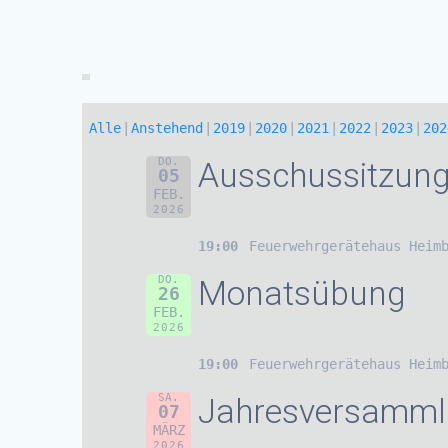
Alle
Anstehend
2019
2020
2021
2022
2023
202
DO.
Ausschussitzun
05
FEB.
2026
19:00
Feuerwehrgerätehaus Heim
DO.
Monatsübung
26
FEB.
2026
19:00
Feuerwehrgerätehaus Heim
SA.
Jahresversamm
07
MÄRZ
2026