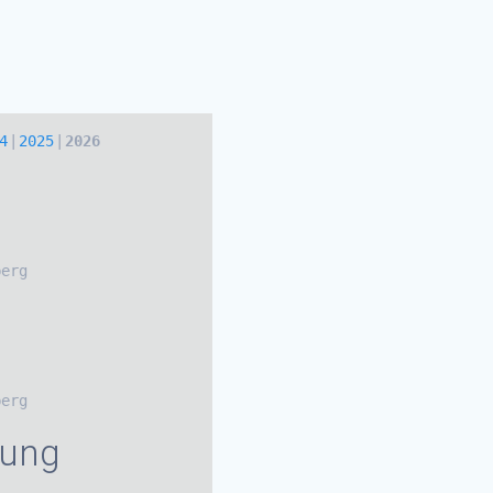
4
2025
2026
g
berg
berg
lung