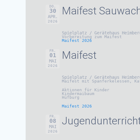
DO.
Maifest Sauwac
30
APR.
2026
Spielplatz / Gerätehaus Heimber
Vorbereitung zum Maifest
Maifest 2026
FR.
Maifest
01
MAI
2026
Spielplatz / Gerätehaus Heimber
Maifest mit Spanferkelessen, Ka
Aktionen für Kinder
Kindermaibaum
Hüfburg
Maifest 2026
FR.
Jugendunterrich
08
MAI
2026