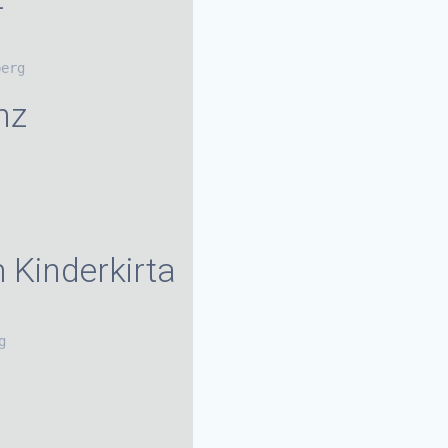
berg
nz
Kinderkirta
g