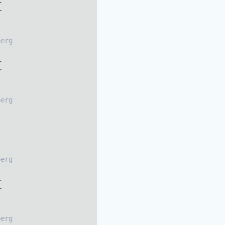
t
berg
t
berg
berg
t
berg