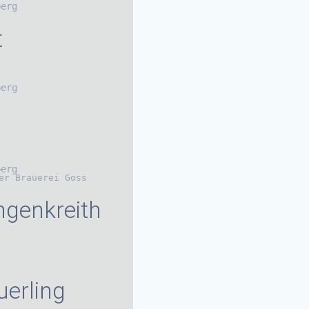
berg
t
berg
berg
er Brauerei Goss
ngenkreith
uerling