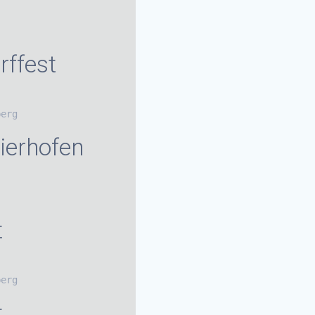
rffest
berg
ierhofen
t
berg
t