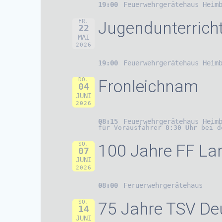
19:00
Feuerwehrgerätehaus Heim
FR.
Jugendunterrich
22
MAI
2026
19:00
Feuerwehrgerätehaus Heim
DO.
Fronleichnam
04
JUNI
2026
08:15
Feuerwehrgerätehaus Heim
für Vorausfahrer
8:30 Uhr
bei d
SO.
100 Jahre FF La
07
JUNI
2026
08:00
Feruerwehrgerätehaus
SO.
75 Jahre TSV De
14
JUNI