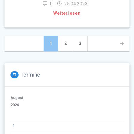
0
25.04.2023
Weiterlesen
Beitragsnavigation
Seite
Seite
Seite
1
2
3
Termine
August
2026
1