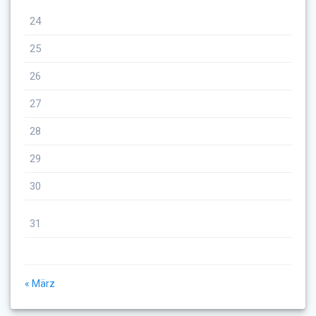
24
25
26
27
28
29
30
31
« März