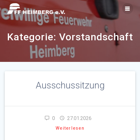
Zum
Inhalt
springen
Kategorie:
Vorstandschaft
Ausschussitzung
0
27.01.2026
Weiterlesen