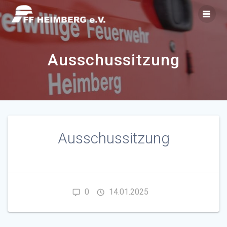
Zum
Inhalt
springen
Ausschussitzung
Ausschussitzung
0
14.01.2025