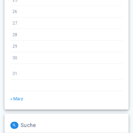
25
26
27
28
29
30
31
« März
Suche