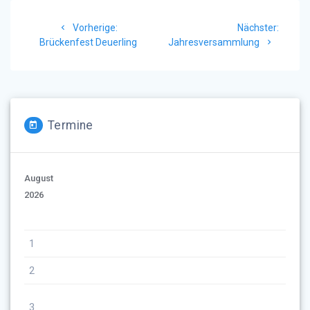
Beitragsnavigation
Vorheriger
Nächst
Vorherige:
Nächster:
Beitrag:
Beitrag
Brückenfest Deuerling
Jahresversammlung
Termine
August
2026
1
2
3