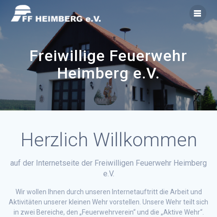
Zum
Inhalt
springen
Freiwillige Feuerwehr
Heimberg e.V.
Herzlich Willkommen
auf der Internetseite der Freiwilligen Feuerwehr Heimberg
e.V.
Wir wollen Ihnen durch unseren Internetauftritt die Arbeit und
Aktivitäten unserer kleinen Wehr vorstellen. Unsere Wehr teilt sich
in zwei Bereiche, den „Feuerwehrverein“ und die „Aktive Wehr“.